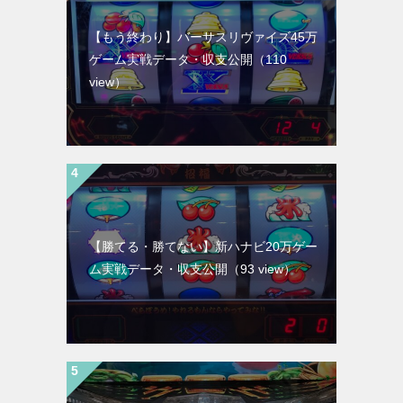
【もう終わり】バーサスリヴァイズ45万
ゲーム実戦データ・収支公開
（110
view）
【勝てる・勝てない】新ハナビ20万ゲー
ム実戦データ・収支公開
（93 view）