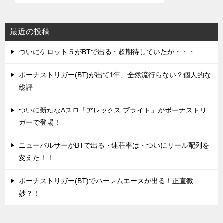
最近の投稿
ついにケロット５がBTで出る・超期待していたが・・・
ボーナストリガー(BT)が出て1年、全然流行らない？個人的な
総評
ついに新たなAスロ「アレックス ブライト」がボーナストリ
ガーで登場！
ニューパルサーがBTで出る・連荘率は・ついにリール配列を
変えた！！
ボーナストリガー(BT)でハーレムエースが出る！正直微
妙？！