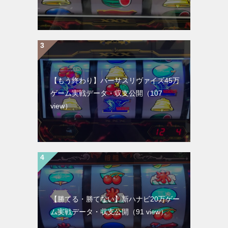
【もう終わり】バーサスリヴァイズ45万
ゲーム実戦データ・収支公開
（107
view）
【勝てる・勝てない】新ハナビ20万ゲー
ム実戦データ・収支公開
（91 view）