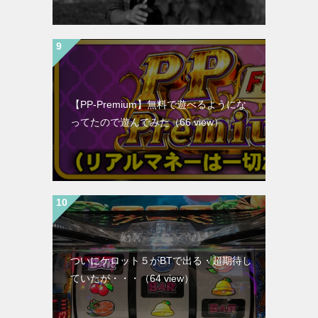
【PP-Premium】無料で遊べるようにな
ってたので遊んでみた
（66 view）
ついにケロット５がBTで出る・超期待し
ていたが・・・
（64 view）