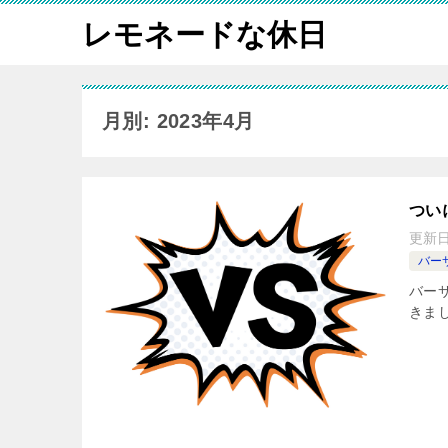
レモネードな休日
月別: 2023年4月
つい
更新
バー
バー
きま